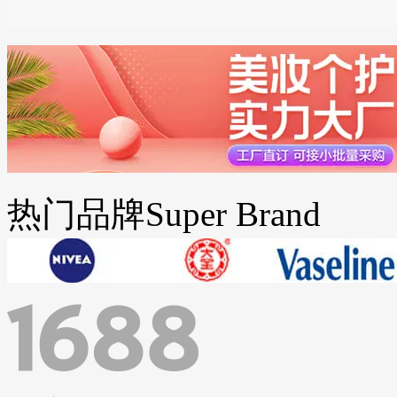
热门品牌
Super Brand