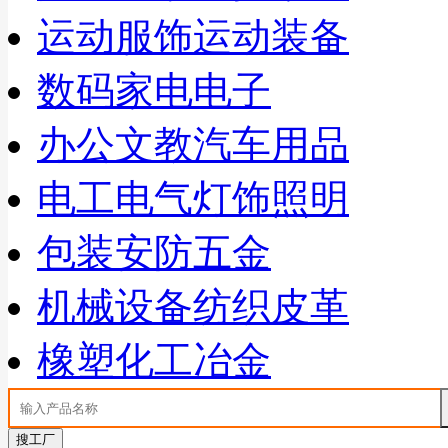
运动服饰
运动装备
数码
家电
电子
办公文教
汽车用品
电工电气
灯饰照明
包装
安防
五金
机械设备
纺织皮革
橡塑
化工
冶金
搜工厂