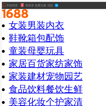
女装
男装
内衣
鞋靴
箱包
配饰
童装
母婴
玩具
家居百货
家纺家饰
家装建材
宠物园艺
食品饮料
餐饮生鲜
美容化妆
个护家清