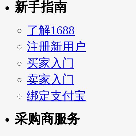
新手指南
了解1688
注册新用户
买家入门
卖家入门
绑定支付宝
采购商服务