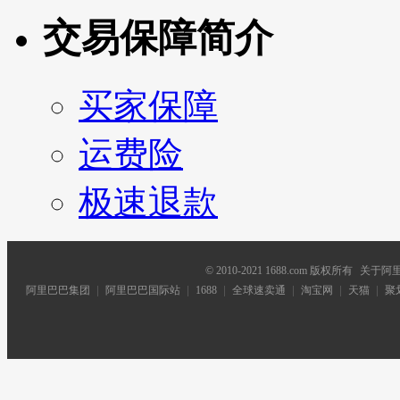
交易保障简介
买家保障
运费险
极速退款
© 2010-2021 1688.com 版权所有
关于阿
阿里巴巴集团
阿里巴巴国际站
1688
全球速卖通
淘宝网
天猫
聚