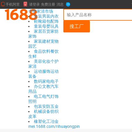
个护家清市场
女装
男装
内衣
鞋靴
箱包
配饰
搜工厂
童装
母婴
玩具
家居百货
家纺
家饰
家装建材
宠物
园艺
食品饮料
餐饮
生鲜
美容化妆
个护
家清
运动服饰
运动
装备
数码
家电
电子
办公文教
汽车
用品
电工电气
灯饰
照明
包装
安防
五金
机械设备
纺织
皮革
橡塑
化工
冶金
mei.1688.com/rihuayongpin